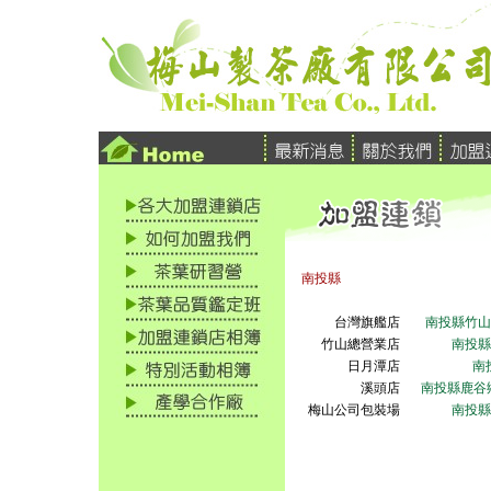
南投縣
台灣旗艦店
南投縣竹山
竹山總營業店
南投縣
日月潭店
南
溪頭店
南投縣鹿谷鄉
梅山公司包裝場
南投縣