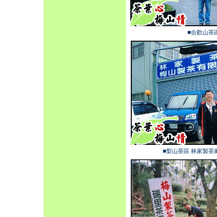
■合歡山茶
■梨山茶區 林家製茶