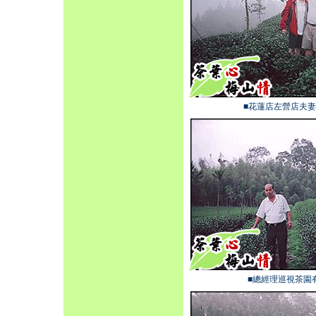
■花蓮店左營店夫
■總經理巡視茶園