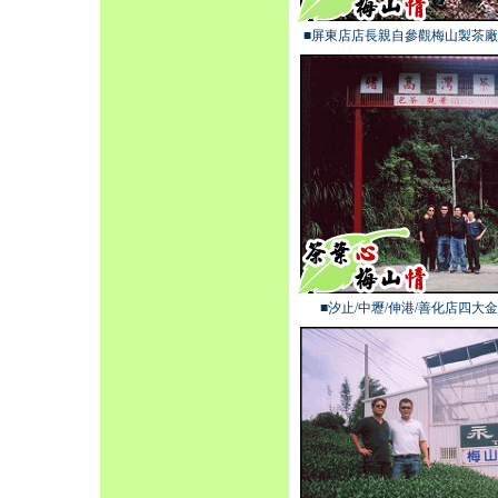
■屏東店店長親自參觀梅山製茶
■汐止/中壢/伸港/善化店四大