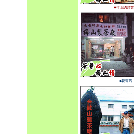
■竹山總營
■花蓮店